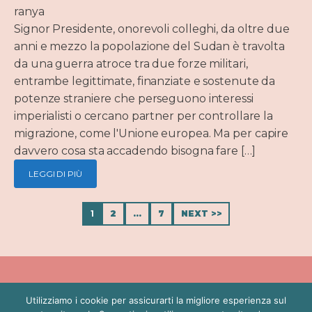
ranya
Signor Presidente, onorevoli colleghi, da oltre due
anni e mezzo la popolazione del Sudan è travolta
da una guerra atroce tra due forze militari,
entrambe legittimate, finanziate e sostenute da
potenze straniere che perseguono interessi
imperialisti o cercano partner per controllare la
migrazione, come l'Unione europea. Ma per capire
davvero cosa sta accadendo bisogna fare […]
LEGGI DI PIÙ
1
2
…
7
NEXT >>
Utilizziamo i cookie per assicurarti la migliore esperienza sul
BIO
POLITICA
PRESS
CONTATTI
PRIVACY POLICY