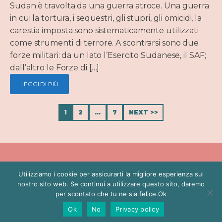
Sudan è travolta da una guerra atroce. Una guerra
in cui la tortura, i sequestri, gli stupri, gli omicidi, la
carestia imposta sono sistematicamente utilizzati
come strumenti di terrore. A scontrarsi sono due
forze militari: da un lato l’Esercito Sudanese, il SAF;
dall’altro le Forze di […]
LEGGI DI PIÙ
1
2
…
7
NEXT >>
Utilizziamo i cookie per assicurarti la migliore esperienza sul
BIO
POLITICA
PRESS
CONTATTI
PRIVACY POLICY
nostro sito web. Se continui a utilizzare questo sito, daremo
per scontato che tu ne sia felice.Ok
Copyright ©
Proudly designed with LatteCreative
Ok
No
Privacy policy