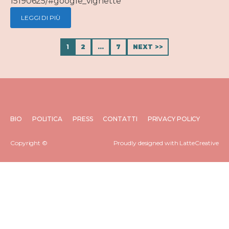
15190625/#google_vignette
LEGGI DI PIÙ
1
2
…
7
NEXT >>
BIO
POLITICA
PRESS
CONTATTI
PRIVACY POLICY
Copyright ©
Proudly designed with LatteCreative