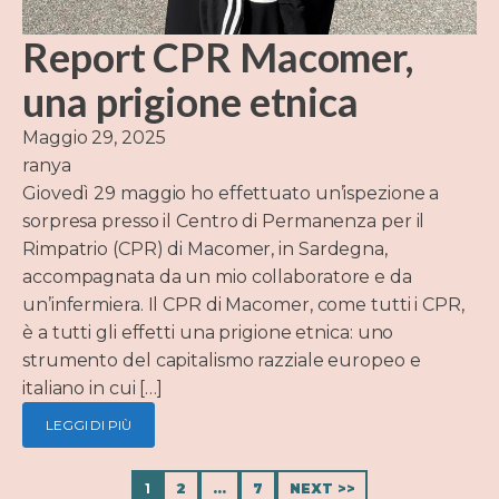
Report CPR Macomer,
una prigione etnica
Maggio 29, 2025
ranya
Giovedì 29 maggio ho effettuato un’ispezione a
sorpresa presso il Centro di Permanenza per il
Rimpatrio (CPR) di Macomer, in Sardegna,
accompagnata da un mio collaboratore e da
un’infermiera. Il CPR di Macomer, come tutti i CPR,
è a tutti gli effetti una prigione etnica: uno
strumento del capitalismo razziale europeo e
italiano in cui […]
LEGGI DI PIÙ
1
2
…
7
NEXT >>