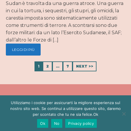
Sudan è travolta da una guerra atroce. Una guerra
in cui la tortura, i sequestri, gli stupri, gli omicidi, la
carestia imposta sono sistematicamente utilizzati
come strumenti di terrore. A scontrarsi sono due
forze militari: da un lato l’Esercito Sudanese, il SAF;
dall’altro le Forze di […]
LEGGI DI PIÙ
1
2
…
7
NEXT >>
Utilizziamo i cookie per assicurarti la migliore esperienza sul
BIO
POLITICA
PRESS
CONTATTI
PRIVACY POLICY
nostro sito web. Se continui a utilizzare questo sito, daremo
per scontato che tu ne sia felice.Ok
Copyright ©
Proudly designed with LatteCreative
Ok
No
Privacy policy