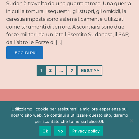
Sudan è travolta da una guerra atroce. Una guerra
in cui la tortura, i sequestri, gli stupri, gli omicidi, la
carestia imposta sono sistematicamente utilizzati
come strumenti di terrore. A scontrarsi sono due
forze militari: da un lato l’Esercito Sudanese, il SAF;
dall’altro le Forze di […]
LEGGI DI PIÙ
1
2
…
7
NEXT >>
Utilizziamo i cookie per assicurarti la migliore esperienza sul
BIO
POLITICA
PRESS
CONTATTI
PRIVACY POLICY
nostro sito web. Se continui a utilizzare questo sito, daremo
per scontato che tu ne sia felice.Ok
Copyright ©
Proudly designed with LatteCreative
Ok
No
Privacy policy